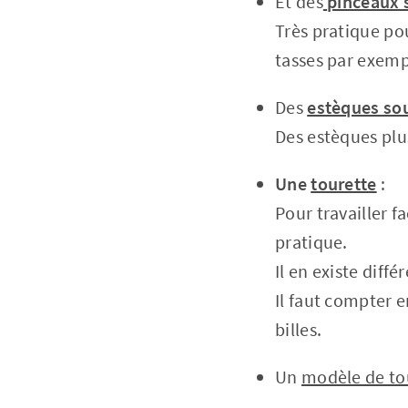
Et des
pinceaux 
Très pratique po
tasses par exem
Des
estèques so
Des estèques plu
Une
tourette
:
Pour travailler f
pratique.
Il en existe diff
Il faut compter e
billes.
Un
modèle de to