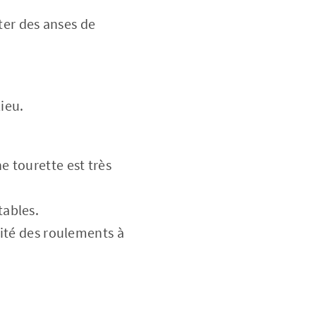
ter des anses de
ieu.
e tourette est très
tables.
idité des roulements à