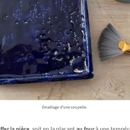
Émaillage d'une coupelle.
ffer la pièce
, soit en la plaçant
au four
à une tempéra