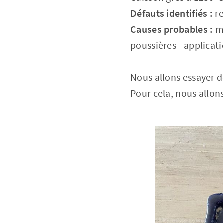
Défauts identifiés :
re
Causes probables :
ma
poussières - applicat
Nous allons essayer d
Pour cela, nous allon