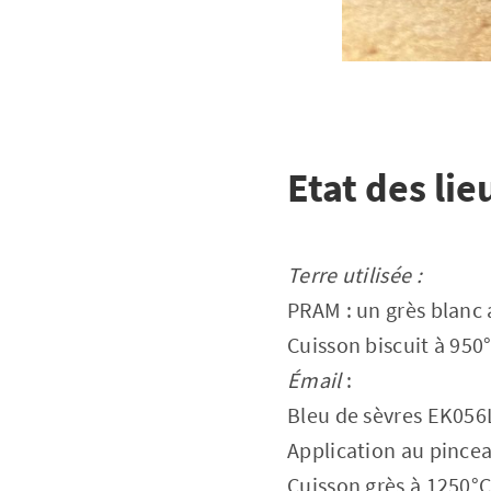
Etat des lie
Terre utilisée :
PRAM : un grès blanc
Cuisson biscuit à 950
Émail
:
Bleu de sèvres EK056L
Application au pince
Cuisson grès à 1250°C