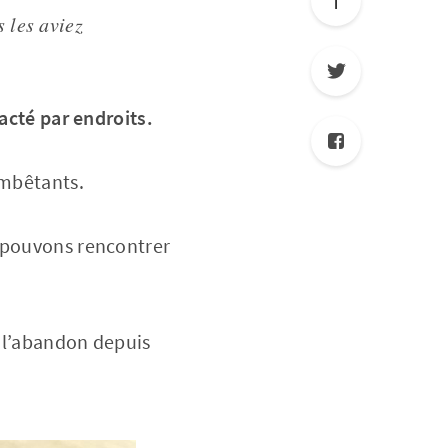
s les aviez
racté par endroits.
embêtants.
s pouvons rencontrer
à l’abandon depuis