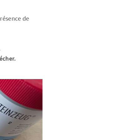
présence de
.
sécher.